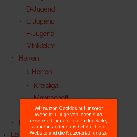
D-Jugend
E-Jugend
F-Jugend
Minikicker
Herren
I. Herren
Kreisliga
Mannschaft
Wir nutzen Cookies auf unserer
Facebook
Website. Einige von ihnen sind
essenziell für den Betrieb der Seite,
FuPa.net
während andere uns helfen, diese
Website und die Nutzererfahrung zu
Leichtathletik