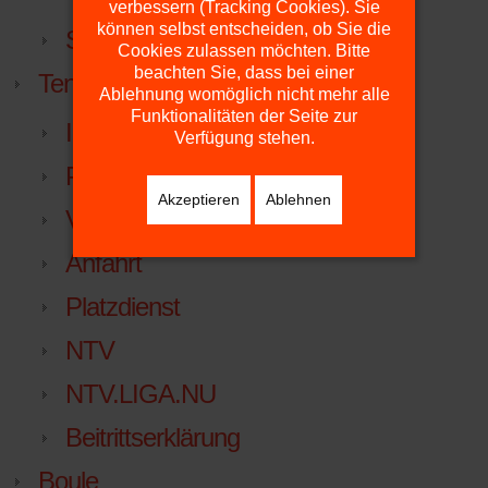
verbessern (Tracking Cookies). Sie
können selbst entscheiden, ob Sie die
Sportabzeichen
Cookies zulassen möchten. Bitte
beachten Sie, dass bei einer
Tennis
Ablehnung womöglich nicht mehr alle
Funktionalitäten der Seite zur
Inklusiver Familien-Erlebnistag
Verfügung stehen.
Plätze
Akzeptieren
Ablehnen
Vorstand
Anfahrt
Platzdienst
NTV
NTV.LIGA.NU
Beitrittserklärung
Boule