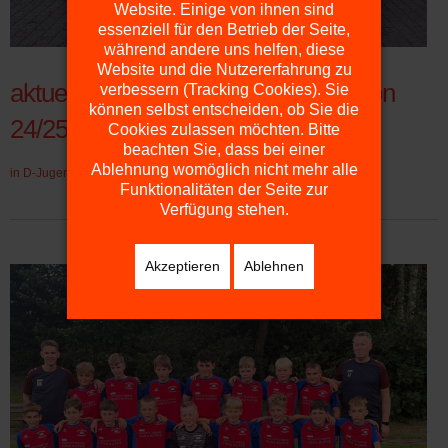
Website. Einige von ihnen sind
essenziell für den Betrieb der Seite,
während andere uns helfen, diese
Website und die Nutzererfahrung zu
aktuelles Mannschaftsfoto D3 Saison
verbessern (Tracking Cookies). Sie
können selbst entscheiden, ob Sie die
24/25
Cookies zulassen möchten. Bitte
beachten Sie, dass bei einer
Ablehnung womöglich nicht mehr alle
in
D-Jugend
10. 12. 2024
Zugriffe: 1325
Funktionalitäten der Seite zur
Verfügung stehen.
Akzeptieren
Ablehnen