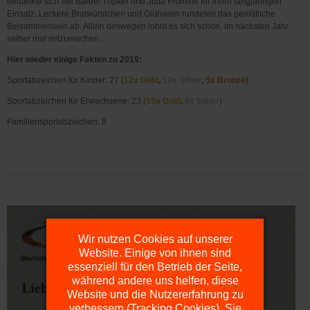
bedankte sich bei Bärbel Töpker und Jutta Fromme für ihren langjährigen
Einsatz. Leckere Bratwürstchen und Glühwein rundeten das gemütliche
Beisammensein ab. Allein deswegen lohnt es sich schon, im nächsten Jahr
selber mal mitzumachen...
Hier wieder einige Fakten zu 2019:
Sportabzeichen für Kinder: 27 (
12x Gold
,
10x Silber
,
5x Bronze
)
Sportabzeichen für Erwachsene: 23 (
15x Gold
,
8x Silber
)
Familiensportabzeichen: 8
Wir nutzen Cookies auf unserer
Website. Einige von ihnen sind
essenziell für den Betrieb der Seite,
während andere uns helfen, diese
Website und die Nutzererfahrung zu
verbessern (Tracking Cookies). Sie