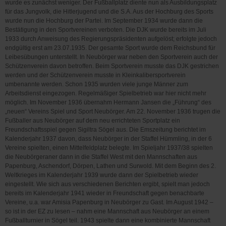
wurde es zunächst weniger. Der Fußballplatz diente nun als Ausbildungsplatz
für das Jungvolk, die Hitlerjugend und die S.A. Aus der Hochburg des Sports
wurde nun die Hochburg der Partei. Im September 1934 wurde dann die
Bestätigung in den Sportvereinen verboten. Die DJK wurde bereits im Juli
1933 durch Anweisung des Regierungspräsidenten aufgelöst; erfolgte jedoch
endgültig erst am 23.07.1935. Der gesamte Sport wurde dem Reichsbund für
Leibesübungen unterstellt. In Neubörger war neben den Sportverein auch der
Schützenverein davon betroffen. Beim Sportverein musste das DJK gestrichen
werden und der Schützenverein musste in Kleinkalibersportverein
umbenannte werden. Schon 1935 wurden viele junge Männer zum
Arbeitsdienst eingezogen. Regelmäßiger Spielbetrieb war hier nicht mehr
möglich. Im November 1936 übernahm Hermann Jansen die „Führung“ des
„neuen“ Vereins Spiel und Sport Neubörger. Am 22. November 1936 trugen die
Fußballer aus Neubörger auf dem neu errichteten Sportplatz ein
Freundschaftsspiel gegen Sigiltra Sögel aus. Die Emszeitung berichtet im
Kalenderjahr 1937 davon, dass Neubörger in der Staffel Hümmling, in der 6
Vereine spielten, einen Mittelfeldplatz belegte. Im Spieljahr 1937/38 spielten
die Neubörgeraner dann in die Staffel West mit den Mannschaften aus
Papenburg, Aschendorf, Dörpen, Lathen und Surwold. Mit dem Beginn des 2.
Weltkrieges im Kalenderjahr 1939 wurde dann der Spielbetrieb wieder
eingestellt. Wie sich aus verschiedenen Berichten ergibt, spielt man jedoch
bereits im Kalenderjahr 1941 wieder in Freundschaft gegen benachbarte
Vereine, u.a. war Amisia Papenburg in Neubörger zu Gast. Im August 1942 –
so ist in der EZ zu lesen – nahm eine Mannschaft aus Neubörger an einem
Fußballturnier in Sögel teil. 1943 spielte dann eine kombinierte Mannschaft