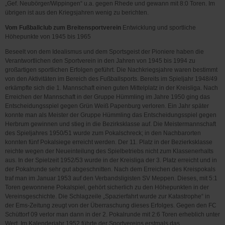
„Gef. Neubörger/Wippingen“ u.a. gegen Rhede und gewann mit 8:0 Toren. Im
übrigen ist aus den Kriegsjahren wenig zu berichten.
Vom Fußballclub zum Breitensportverein
Entwicklung und sportliche
Höhepunkte von 1945 bis 1965
Beseelt von dem Idealismus und dem Sportsgeist der Pioniere haben die
Verantwortlichen den Sportverein in den Jahren von 1945 bis 1994 zu
großartigen sportlichen Erfolgen geführt. Die Nachkriegsjahre waren bestimmt
von den Aktivitäten im Bereich des Fußballsports. Bereits im Spieljahr 1948/49
erkämpfte sich die 1. Mannschaft einen guten Mittelplatz in der Kreisliga. Nach
Erreichen der Mannschaft in der Gruppe Hümmling im Jahre 1950 ging das
Entscheidungsspiel gegen Grün Weiß Papenburg verloren. Ein Jahr später
konnte man als Meister der Gruppe Hümmling das Entscheidungsspiel gegen
Herbrum gewinnen und stieg in die Bezirksklasse auf. Die Meistermannschaft
des Spieljahres 1950/51 wurde zum Pokalschreck; in den Nachbarorten
konnten fünf Pokalsiege erreicht werden. Der 11. Platz in der Bezierksklasse
reichte wegen der Neueinteilung des Spielbetriebs nicht zum Klassenerhalts
aus. In der Spielzeit 1952/53 wurde in der Kreisliga der 3. Platz erreicht und in
der Pokalrunde sehr gut abgeschnitten. Nach dem Erreichen des Kreispokals
traf man im Januar 1953 auf den Verbandsligisten SV Meppen. Dieses, mit 5:1
Toren gewonnene Pokalspiel, gehört sicherlich zu den Höhepunkten in der
Vereinsgeschichte. Die Schlagzeile „Spazierfahrt wurde zur Katastrophe“ in
der Ems-Zeitung zeugt von der Überraschung dieses Erfolges. Gegen den FC
Schüttorf 09 verlor man dann in der 2. Pokalrunde mit 2:6 Toren erheblich unter
Wert. Im Kalenderjahr 1952 führte der Sportvereins erstmals das