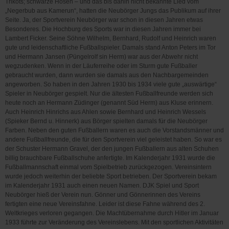
Trikots; schwarze Hosen – und das bis dahin nicht bekannte Lied vom
„Negerbub aus Kamerun“, hatten die Neubörger Jungs das Publikum auf ihrer
Seite. Ja, der Sportverein Neubörger war schon in diesen Jahren etwas
Besonderes. Die Hochburg des Sports war in diesen Jahren immer bei
Lambert Ficker. Seine Söhne Wilhelm, Bernhard, Rudolf und Heinrich waren
gute und leidenschaftliche Fußballspieler. Damals stand Anton Peters im Tor
und Hermann Jansen (Püngelrolf sin Herm) war aus der Abwehr nicht
wegzudenken. Wenn in der Läuferreihe oder im Sturm gute Fußballer
gebraucht wurden, dann wurden sie damals aus den Nachbargemeinden
angeworben. So haben in den Jahren 1930 bis 1934 viele gute „auswärtige“
Spieler in Neubörger gespielt. Nur die ältesten Fußballfreunde werden sich
heute noch an Hermann Züdinger (genannt Süd Herm) aus Kluse erinnern.
Auch Heinrich Hinrichs aus Ahlen sowie Bernhard und Heinrich Wessels
(Spieker Bernd u. Hinnerk) aus Börger spielten damals für die Neubörger
Farben. Neben den guten Fußballern waren es auch die Vorstandsmänner und
andere Fußballfreunde, die für den Sportverein viel geleistet haben. So war es
der Schuster Hermann Gravel, der den jungen Fußballern aus alten Schuhen
billig brauchbare Fußballschuhe anfertigte. Im Kalenderjahr 1931 wurde die
Fußballmannschaft einmal vom Spielbetrieb zurückgezogen. Vereinsintern
wurde jedoch weiterhin der beliebte Sport betrieben. Der Sportverein bekam
im Kalenderjahr 1931 auch einen neuen Namen. DJK Spiel und Sport
Neubörger hieß der Verein nun. Gönner und Gönnerinnen des Vereins
fertigten eine neue Vereinsfahne. Leider ist diese Fahne während des 2.
Weltkrieges verloren gegangen. Die Machtübernahme durch Hitler im Januar
1933 führte zur Veränderung des Vereinslebens. Mit den sportlichen Aktivitäten