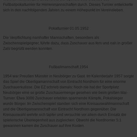
Fußballpokalturnier für Herrenmannschaften durch. Dieses Turnier entwickelte
sich in den nachfolgenden Jahren zu einem Höhepunkt im Vereinsleben.
Pokalturnier 01.05.1952
Die Verpflichtung namhafter Mannschaften, besonders als
Zwischenspielgegner, führte dazu, dass Zuschauer aus fern und nah in großer
Zahl begrüßt werden konnten.
Fußballmanschaft 1954
1954 war Preußen Münster in Neubörger zu Gast. Im Kalenderjahr 1957 sorgte
das Spiel die Oberligamannschaft von Eintracht Nordhorn für eine enorme
Zuschauerkulisse. Die EZ schrieb damals: Noch nie hat der Sportplatz
Neubörger eine so große Zuschauermenge gesehen wie beim großen Mai-
Turnier. Etwa 3000 Zuschauer erlebten spannende Kämpfe, Pokalsieger
wurde Börger. Im Zwischenspiel standen sich eine Kreisauswahlmannschaft
und die Oberligamannschaft von Eintracht Nordhorn gegenüber. Die
Kreisauswahl wehrte sich tapfer und versuchte vor allem durch Einsatz die
spielerische Überlegenheit aus zugleichen. Obwohl die Nordhorner 5:1
gewannen kamen die Zuschauer auf ihre Kosten.