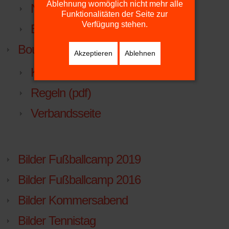
Ablehnung womöglich nicht mehr alle
NTV.LIGA.NU
Funktionalitäten der Seite zur
Verfügung stehen.
Beitrittserklärung
Boule
Akzeptieren
Ablehnen
Kurzanleitung
Regeln (pdf)
Verbandsseite
Bilder Fußballcamp 2019
Bilder Fußballcamp 2016
Bilder Kommersabend
Bilder Tennistag