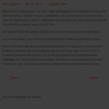
in
C-Jugend
09. 06. 2016
Zugriffe: 5308
Mit einem 3:1 Sieg gegen die JSG Teglingen/Meppen/Schwefingen II baute die
Mannschaft um Trainer Thomas Schaffrath und Helmut Kossen den Abstand
zum Zweitplatzierten, dem FC Wesuwe, auf 4 Punkte aus. Das beeindruckende
Torverhältnis unserer Jungs: 89:22 Tore.
Ein toller Erfolg!! Herzlichen Glückwunsch zum Aufstieg in die Bezirksliga!
Nach dem Gewinn des Kreispokal Emsland ein weiterer großartiger Erfolg.
Einen Titel kann die Mannschaft abschließend noch gewinnen: Kreismeister
Emsland. Auf dem Kreisjugendehrentag am Sonntag, den 19.Juni 2016 in
Surwold (Börgerwald) geht es um 12.00 Uhr gegen den Kreisligameister
Süd/Mitte, die JSG Groß Hesepe/Dalum. Die Mannschaft würde sich zu dem
Spiel über viele Zuschauer und eine entsprechende Unterstützung freuen.
Zurück
Weiter
Auf sv-neuboerger.de suchen