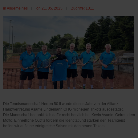
in
Allgemeines
on 21. 05. 2025
Zugriffe: 1311
Die Tennismannschaft Herren 50 II wurde dieses Jahr von der Allianz
Hauptvertretung Asante Lindemann OHG mit neuen Trikots ausgestattet.
Die Mannschaft bedankt sich dafür recht herzlich bei Kevin Asante. Getreu dem
Motto: Einheitliche Outfits fördern die Identität und stärken den Teamgeist
hoffen wir auf eine erfolgreiche Saison mit den neuen Trikots.