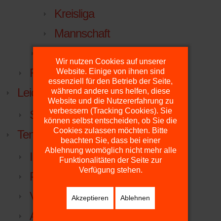
Kreisliga
Mannschaft
Facebook
Wir nutzen Cookies auf unserer
FuPa.net
Website. Einige von ihnen sind
essenziell für den Betrieb der Seite,
Leichtathletik
während andere uns helfen, diese
Website und die Nutzererfahrung zu
verbessern (Tracking Cookies). Sie
Sportabzeichen
können selbst entscheiden, ob Sie die
Cookies zulassen möchten. Bitte
Tennis
beachten Sie, dass bei einer
Ablehnung womöglich nicht mehr alle
Inklusiver Familien-Erlebnistag
Funktionalitäten der Seite zur
Verfügung stehen.
Plätze
Vorstand
Akzeptieren
Ablehnen
Anfahrt