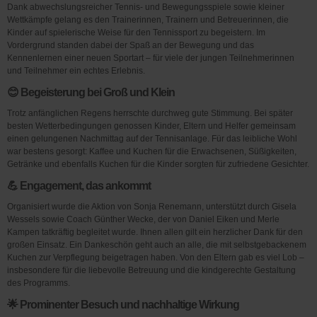
Dank abwechslungsreicher Tennis- und Bewegungsspiele sowie kleiner
Wettkämpfe gelang es den Trainerinnen, Trainern und Betreuerinnen, die
Kinder auf spielerische Weise für den Tennissport zu begeistern. Im
Vordergrund standen dabei der Spaß an der Bewegung und das
Kennenlernen einer neuen Sportart – für viele der jungen Teilnehmerinnen
und Teilnehmer ein echtes Erlebnis.
😊 Begeisterung bei Groß und Klein
Trotz anfänglichen Regens herrschte durchweg gute Stimmung. Bei später
besten Wetterbedingungen genossen Kinder, Eltern und Helfer gemeinsam
einen gelungenen Nachmittag auf der Tennisanlage. Für das leibliche Wohl
war bestens gesorgt: Kaffee und Kuchen für die Erwachsenen, Süßigkeiten,
Getränke und ebenfalls Kuchen für die Kinder sorgten für zufriedene Gesichter.
💪 Engagement, das ankommt
Organisiert wurde die Aktion von Sonja Renemann, unterstützt durch Gisela
Wessels sowie Coach Günther Wecke, der von Daniel Eiken und Merle
Kampen tatkräftig begleitet wurde. Ihnen allen gilt ein herzlicher Dank für den
großen Einsatz. Ein Dankeschön geht auch an alle, die mit selbstgebackenem
Kuchen zur Verpflegung beigetragen haben. Von den Eltern gab es viel Lob –
insbesondere für die liebevolle Betreuung und die kindgerechte Gestaltung
des Programms.
🌟 Prominenter Besuch und nachhaltige Wirkung