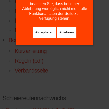
Platzdienst
beachten Sie, dass bei einer
Ablehnung womöglich nicht mehr alle
NTV
Funktionalitäten der Seite zur
Verfügung stehen.
NTV.LIGA.NU
Beitrittserklärung
Akzeptieren
Ablehnen
Boule
Kurzanleitung
Regeln (pdf)
Verbandsseite
Schleiereulennachwuchs